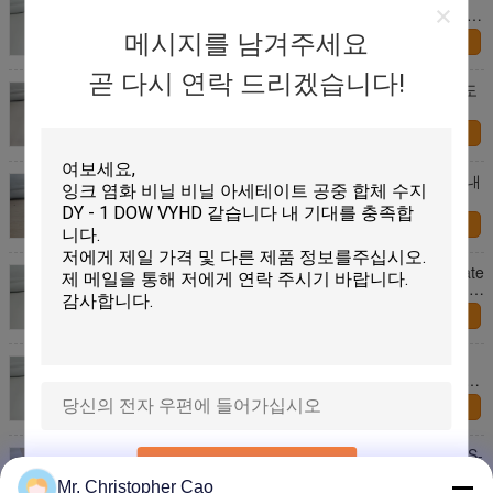
H15/42TF와 동등한 K 값 41-45 염화비닐 중합체 수지
DY-7
메시지를 남겨주세요
연락처
곧 다시 연락 드리겠습니다!
중복 인쇄 니스 공동 용매 폴리 아미드 수지 높은 점도
DY-P105
연락처
DY-P107 공동 용매 폴리 아미드 수지 / 화학 수지 끝내
는 와니스를 위해
연락처
VMCA Carboxyl-Modified Vinyl Chloride Vinyl Acetate
Terpolymer Resin YMCA는 안료 페이스트 플레이크에
사용됩니다.
연락처
PVC 잉크 및 실크 스크린 인쇄 잉크에 사용되는 CP-
450과 동등한 염화 비닐 비닐 아세테이트 이중 중합체
수지 DY-5
연락처
PVC 접착제 및 칼슘 플라스틱 바닥에 사용되는 VYNS-
제출
3과 동등한 염화비닐 비닐 아세테이트 이중 중합체 수
지 DY-4
Mr. Christopher Cao