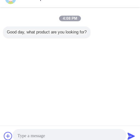
연락처
우수한 빛과 열 안정성을 가진 PVC 잉크와 PVC 접착
4:08 PM
제에서 사용되는 염화 비닐 이중 중합체 수지 DY-3
연락처
Good day, what product are you looking for?
1 / 2
언어를 바꾸십시오
Korean
홈
|
우리에 대하여
|
연락주세요
|
사이트맵
|
Privacy Policy
탁상용 전망
Copyright © 2016 - 2025 SuZhou Direction Chemical Technology Co.,Ltd.
All rights reserved.
잡담
견적 요청