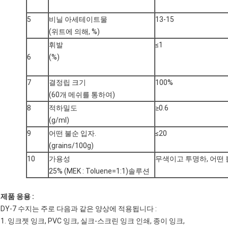
5
비닐 아세테이트물
13-15
(위트에 의해, %)
휘발
≤1
6
(%)
7
결정립 크기
100%
(60개 메쉬를 통하여)
8
적하밀도
≥0.6
(g/ml)
9
어떤 불순 입자.
≤20
(grains/100g)
10
가용성
무색이고 투명하, 어떤
25% (MEK : Toluene=1:1)솔루션
제품 응용 :
DY-7 수지는 주로 다음과 같은 양상에 적용됩니다 :
1. 잉크젯 잉크, PVC 잉크, 실크-스크린 잉크 인쇄, 종이 잉크,