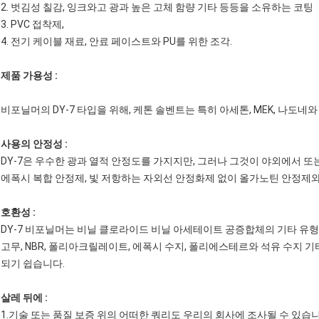
2. 벗김성 칠감, 잉크와고 광과 높은 고체 함량 기타 등등을 소유하는 코팅
3. PVC 접착제,
4. 전기 케이블 재료, 안료 페이스트와 PU를 위한 조각.
제품 가용성 :
비포닐머의 DY-7 타입을 위해, 케톤 솔벤트는 특히 아세톤, MEK, 나도네
사용의 안정성 :
DY-7은 우수한 광과 열적 안정도를 가지지만, 그러나 그것이 야외에서 또는
에폭시 복합 안정제, 빛 저항하는 자외선 안정화제 없이 올가노틴 안정제
호환성 :
DY-7 비포닐머는 비닐 클로라이드 비닐 아세테이트 공증합체의 기타 유형, 
고무, NBR, 폴리아크릴레이트, 에폭시 수지, 폴리에스테르와 석유 수지 
되기 쉽습니다.
살레 뒤에 :
1.기술 또는 품질 보증 위의 어떠한 쿼리도 우리의 회사에 조사될 수 있습니