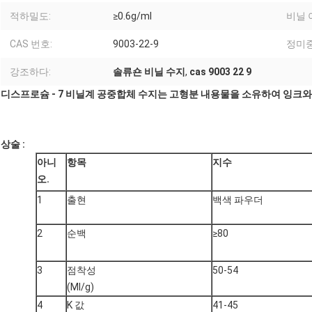
적하밀도:
≥0.6g/ml
비닐 
CAS 번호:
9003-22-9
정미중
강조하다:
솔류숀 비닐 수지
,
cas 9003 22 9
디스프로슘 - 7 비닐계 공중합체 수지는 고형분 내용물을 소유하여 잉크
상술 :
아니
항목
지수
오.
1
출현
백색 파우더
2
순백
≥80
3
점착성
50-54
(Ml/g)
4
K 값
41-45