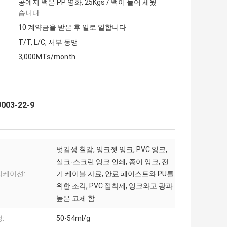
공예지 백은 PP 영화, 25Kgs / 백이 늘어 세웠
습니다
10 계약금을 받은 후 일로 일합니다
T/T, L/C, 서부 동맹
3,000MTs/month
03-22-9
벗김성 칠감, 잉크젯 잉크, PVC 잉크,
실크-스크린 잉크 인쇄, 종이 잉크, 전
리케이션:
기 케이블 자료, 안료 페이스트와 PU를
위한 조각, PVC 접착제, 잉크와고 광과
높은 고체 함
:
50-54ml/g