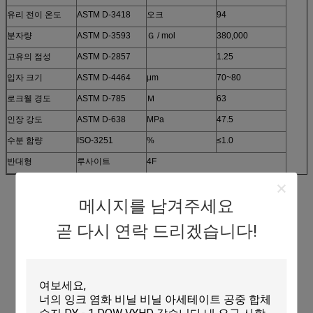
유리 전이 온도
ASTM D-3418
오크
94
분자량
ASTM D-3593
Ｇ / mol
380,000
고유의 점성
ASTM D-2857
1.25
입자 크기
ASTM D-4464
μm
70~80
로크웰 경도
ASTM D-785
Ｍ
63
인장 강도
ASTM D-638
MPa
47.5
수분 함량
ISO-3251
%
≤1.0
반대형
루사이트
4F
메시지를 남겨주세요
곧 다시 연락 드리겠습니다!