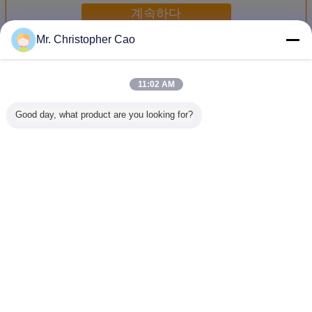
계속하다
Mr. Christopher Cao
고체 아크릴 수지
더 많은 것
11:02 AM
Good day, what product are you looking for?
투명한 펠릿 고체
흰색 진주 고형 아
흰색 진주 고형 아
도로 표지
아크릴 樹脂
크릴 樹脂
크릴 樹脂
플라스틱피
아크릴 수
파우더 DY
언어를 바꾸십시오
Korean
홈
|
우리에 대하여
|
연락주세요
|
사이트맵
|
Privacy Policy
탁상용 전망
Copyright © 2016 - 2025 SuZhou Direction Chemical Technology Co.,Ltd.