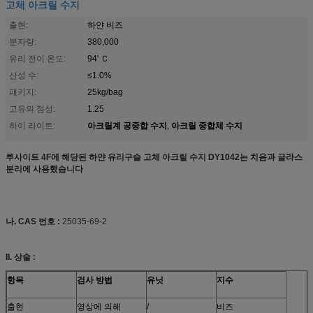
고체 아크릴 수지
출현:
하얀 비즈
분자량:
380,000
유리 전이 온도:
94' Ｃ
산성 수:
≤1.0%
패키지:
25kg/bag
고유의 점성:
1.25
아크릴계 공중합 수지
아크릴 중합체 수지
하이 라이트:
,
루사이트 4F에 해당된 하얀 유리구슬 고체 아크릴 수지 DY1042는 치음과 글라스
분리에 사용했습니다
나. CAS 번호 :
25035-69-2
II. 상술 :
항목
검사 방법
유닛
지수
출현
영상에 의해
/
비즈