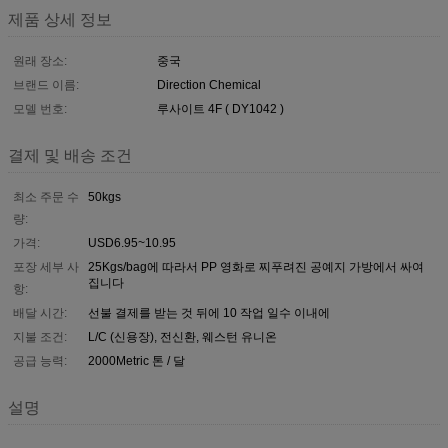
제품 상세 정보
원래 장소:
중국
브랜드 이름:
Direction Chemical
모델 번호:
루사이트 4F ( DY1042 )
결제 및 배송 조건
최소 주문 수
50kgs
량:
가격:
USD6.95~10.95
포장 세부 사
25Kgs/bag에 따라서 PP 영화로 찌푸려진 공예지 가방에서 싸여
집니다
항:
배달 시간:
선불 결제를 받는 것 뒤에 10 작업 일수 이내에
지불 조건:
L/C (신용장), 전신환, 웨스턴 유니온
공급 능력:
2000Metric 톤 / 달
설명