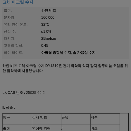
고체 아크릴 수지
출현:
하얀 비즈
분자량:
160,000
유리 전이 온도:
32°C
산성 수:
≤1.0%
패키지:
25kg/bag
고유의 점성:
0.45
아크릴 중합체 수지
술 가용성 수지
하이 라이트:
,
하얀 비즈 고체 아크릴 수지 DY1210은 전기 화학적 식각 장치 알루미늄 호일을 위
한 접착제에 사용했습니다
나. CAS 번호 :
25035-69-2
II. 상술 :
항목
검사 방법
유닛
지수
출현
영상에 의해
/
비즈