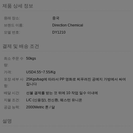
제품 상세 정보
원래 장소:
중국
브랜드 이름:
Direction Chemical
모델 번호:
DY1210
결제 및 배송 조건
최소 주문 수
50kgs
량:
가격:
USD4.55~7.55/Kg
포장 세부 사
25Kgs/bag에 따라서 PP 영화로 찌푸려진 공예지 가방에서 싸여
집니다
항:
배달 시간:
선불 결제를 받는 것 뒤에 10 작업 일수 이내에
지불 조건:
L/C (신용장), 전신환, 웨스턴 유니온
공급 능력:
2000Metric 톤 / 달
설명