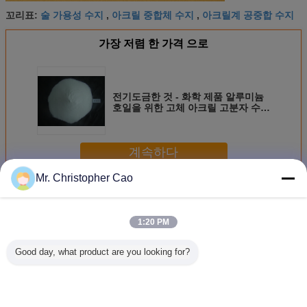
술 가용성 수지
아크릴 중합체 수지
아크릴계 공중합 수지
꼬리표:
,
,
가장 저렴 한 가격 으로
전기도금한 것 - 화학 제품 알루미늄
호일을 위한 고체 아크릴 고분자 수지
접착제
계속하다
Mr. Christopher Cao
고체 아크릴 수지
더 많은 것
1:20 PM
Good day, what product are you looking for?
투명한 펠릿 고체
흰색 진주 고형 아
흰색 진주 고형 아
도로 표지
아크릴 樹脂
크릴 樹脂
크릴 樹脂
플라스틱피
아크릴 수
파우더 DY