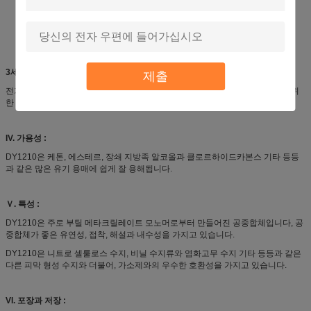
3세. 애플리케이션 :
제출
전기 화학적 식각 장치 알루미늄 호일을 위한 접착제, 도자기류, 패키징 잉크를 위
한 최고 니스, 종이, 가소제 수지를 위한 글래즈링 코팅
IV. 가용성 :
DY1210은 케톤, 에스테르, 장쇄 지방족 알코올과 클로르하이드카본스 기타 등등
과 같은 많은 유기 용매에 쉽게 잘 용해됩니다.
Ｖ. 특성 :
DY1210은 주로 부틸 메타크릴레이트 모노머로부터 만들어진 공중합체입니다, 공
중합체가 좋은 유연성, 접착, 해설과 내수성을 가지고 있습니다.
DY1210은 니트로 셀룰로스 수지, 비닐 수지류와 염화고무 수지 기타 등등과 같은
다른 피막 형성 수지와 더불어, 가소제와의 우수한 호환성을 가지고 있습니다.
VI. 포장과 저장 :