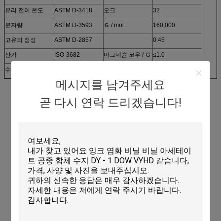
유리 전이 온도
ASTM D-3418
오크
32
분자량
ASTM D-3593
Ｇ / mol
160,000
고유의 점성
ASTM D-2857
0.45
산가
ISO-3682
마그네슘 코우 / Ｇ
≤1.0
수분 함량
ISO-3251
%
≤1.0
메시지를 남겨주세요
곧 다시 연락 드리겠습니다!