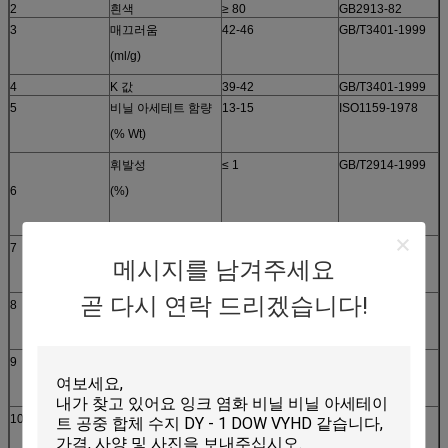
2
흰색
≥ 80
GB2913-82
3
매끄러움
42-46
GB/T3401-1999
(ml/g)
4
K 값
39-42
GB/T3401-1999
5
비닐 아세테트 함량
13-15
ISO1159-1978
(% Wt)
휘발성
≤ 1
GB/T2914-1999
6
(%)
7
곡물 크기
100%
GB/T60031
메시지를 남겨주세요
60 마일 횡단선
곧 다시 연락 드리겠습니다!
8
스파킹 밀도
≥ 0.6
GB20022-2005
(g/ml)
9
불순물 입자 번호
≤20
GB9348-88
(알/100g)
10
용해성
무색, 투명, 용해 되지
시각적으로
않는 물질
25% (MEK: 톨루엔