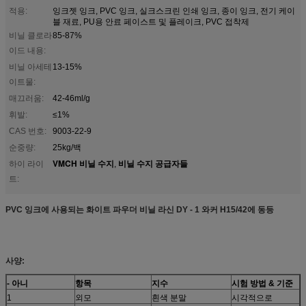
적용:
잉크젯 잉크, PVC 잉크, 실크스크린 인쇄 잉크, 종이 잉크, 전기 케이
블 재료, PU용 안료 페이스트 및 플레이크, PVC 접착제
비닐 클로라
85-87%
이드 내용:
비닐 아세테
13-15%
이트물:
매끄러움:
42-46ml/g
휘발:
≤1%
CAS 번호:
9003-22-9
순중량:
25kg/백
VMCH 비닐 수지
비닐 수지 공급자들
하이 라이
,
트:
PVC 잉크에 사용되는 화이트 파우더 비닐 라신 DY - 1 와커 H15/42에 동등
사양:
- 아니
항목
지수
시험 방법
& 기준
1
외모
흰색 분말
시각적으로