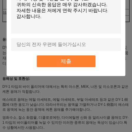
=1:1) 용액
11
반형
VYHD
DOW
H15/42
워커
응용 프로그램:
DY-1 樹脂은
선박 및 유지보수 코팅, 금속, 캔 페인트, 스트립 할 수 있
는 코팅, PVC 및 종이 잉크, 자기 카드, 케이블, 고무 및 플라스틱 거품
재료, 가죽 표면 처리PU 컬러 플라즈마 및 플래크, 바닥, 암호 텍스트
제출
디스크 등
용해성 및 호환성:
DY-1 타입의 바이 폴리머에 대해서는 특히 아스톤, MEK, 나돈 및 이소포론과 같은
케톤 용매가 적합합니다.
에스테르 용매는 메틸 아세테트, 에틸 아세테트, 부틸 아세테트 등과 같은 DY-1 樹
脂에 대한 용도가 낮습니다. 따라서우리는 용액을 가열하거나 DY-1 樹脂이 에스테
르 용액에 녹는 동안 용액에 케톤 용매를 추가해야합니다..
염화수소, 질소 화합물, 디클로로에탄, 다이에틸렌 산화 등 알리사이클 용매도 DY-
1 타입의 바이폴리머를 녹일 수 있지만 이러한 종류의 용매는 독성이 있습니다.특
수 상황에서만 사용됩니다..