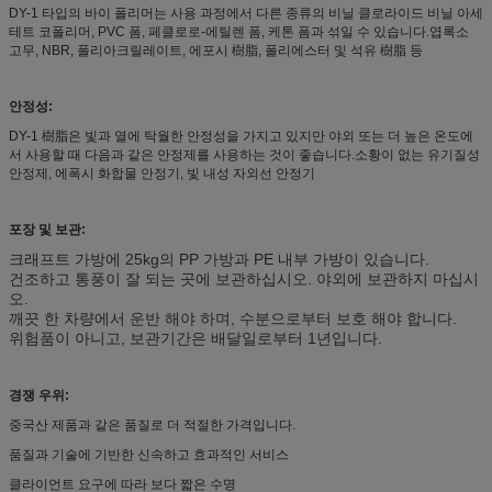
DY-1 타입의 바이 폴리머는 사용 과정에서 다른 종류의 비닐 클로라이드 비닐 아세
테트 코폴리머, PVC 폼, 페클로로-에틸렌 폼, 케톤 폼과 섞일 수 있습니다.엽록소
고무, NBR, 폴리아크릴레이트, 에포시 樹脂, 폴리에스터 및 석유 樹脂 등
안정성:
DY-1 樹脂은 빛과 열에 탁월한 안정성을 가지고 있지만 야외 또는 더 높은 온도에
서 사용할 때 다음과 같은 안정제를 사용하는 것이 좋습니다.소황이 없는 유기질성
안정제, 에폭시 화합물 안정기, 빛 내성 자외선 안정기
포장 및 보관:
크래프트 가방에 25kg의 PP 가방과 PE 내부 가방이 있습니다.
건조하고 통풍이 잘 되는 곳에 보관하십시오. 야외에 보관하지 마십시
오.
깨끗 한 차량에서 운반 해야 하며, 수분으로부터 보호 해야 합니다.
위험품이 아니고, 보관기간은 배달일로부터 1년입니다.
경쟁 우위:
중국산 제품과 같은 품질로 더 적절한 가격입니다.
품질과 기술에 기반한 신속하고 효과적인 서비스
클라이언트 요구에 따라 보다 짧은 수명