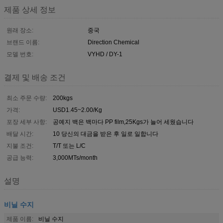
제품 상세 정보
원래 장소:
중국
브랜드 이름:
Direction Chemical
모델 번호:
VYHD / DY-1
결제 및 배송 조건
최소 주문 수량:
200kgs
가격:
USD1.45~2.00/Kg
포장 세부 사항:
공예지 백은 백마다 PP film,25Kgs가 늘어 세웠습니다
배달 시간:
10 당신의 대금을 받은 후 일로 일합니다
지불 조건:
T/T 또는 L/C
공급 능력:
3,000MTs/month
설명
비닐 수지
제품 이름:
비닐 수지