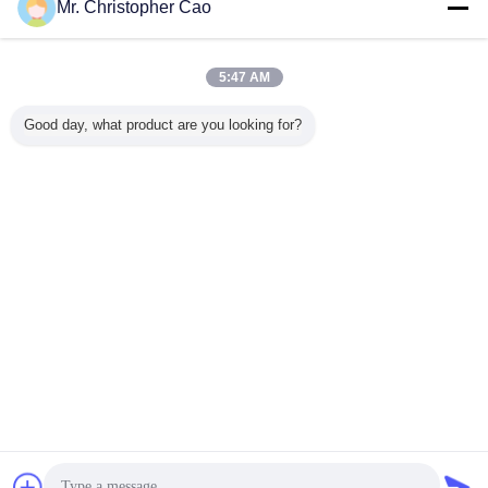
Mr. Christopher Cao
비닐 수지
더 많은 것
5:47 AM
Good day, what product are you looking for?
비닐 수지 MP45
비닐 수지 MP25
비닐 رز인 MP60
비닐 합금 
비닐 클로라이드와
비닐 클로라이드와
코팅에 사용되는
비닐 염화
비닐이소부틸에테
비닐이소부틸에테
비닐 클로라이드와
닐 이소부
르 공증합체 수지
르 공증합체 수지
비닐 이소부틸 에
코폴리머
DMP45
DMP25
터 코폴리머
DMP
언어를 바꾸십시오
Korean
홈
|
우리에 대하여
|
연락주세요
|
사이트맵
|
Privacy Policy
탁상용 전망
Copyright © 2016 - 2025 SuZhou Direction Chemical Technology Co.,Ltd.
All rights reserved.